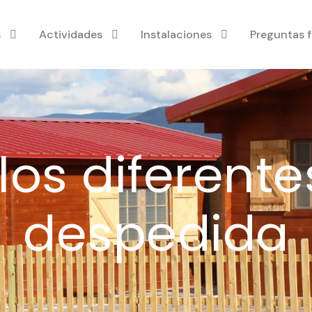
s
Actividades
Instalaciones
Preguntas 
los diferente
despedida