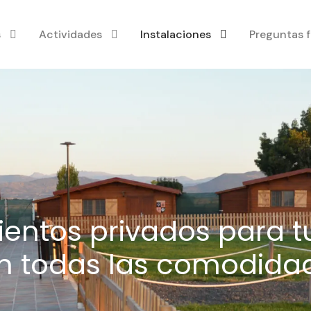
s
Actividades
Instalaciones
Preguntas 
ientos privados para t
n todas las comodida