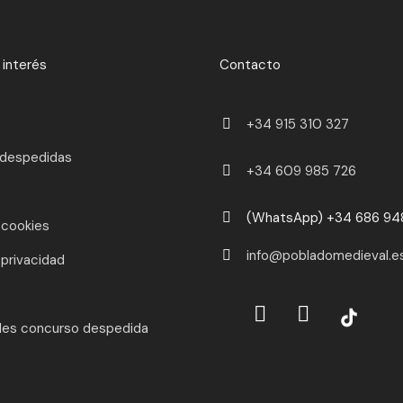
 interés
Contacto
+34 915 310 327
 despedidas
+34 609 985 726
(WhatsApp) +34 686 94
 cookies
info@pobladomedieval.e
 privacidad
les concurso despedida