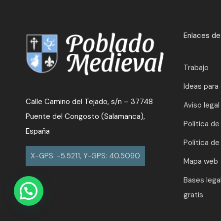
Enlaces de
Trabajo
Ideas para
Calle Camino del Tejado, s/n – 37748
Aviso legal
Puente del Congosto (Salamanca),
Política de
España
Política de
X-GPS: -5.5211, Y-GPS: 40.5090
Mapa web
Bases lega
gratis