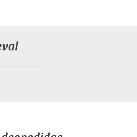
eval
a despedidas