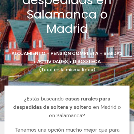
despedidas en
Salamanca o
Madrid
ALOJAMIENTO
+
PENSIÓN COMPLETA
+
BEBIDAS
+
ACTIVIDADES
+
DISCOTECA
(Todo en la misma finca)
¿Estás buscando
casas rurales para
despedidas de soltera y soltero
en Madrid o
en Salamanca?.
Tenemos una opción mucho mejor que para