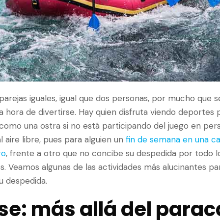
arejas iguales, igual que dos personas, por mucho que 
 hora de divertirse. Hay quien disfruta viendo deportes p
como una ostra si no está participando del juego en per
l aire libre, pues para alguien un
fin de semana en una ca
ro
, frente a otro que no concibe su despedida por todo l
s. Veamos algunas de las actividades más alucinantes pa
u despedida.
se: más allá del para