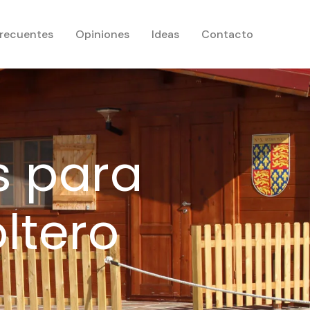
frecuentes
Opiniones
Ideas
Contacto
s para
ltero