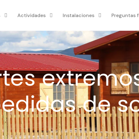
s
Actividades
Instalaciones
Preguntas 
tes extremo
edidas de so