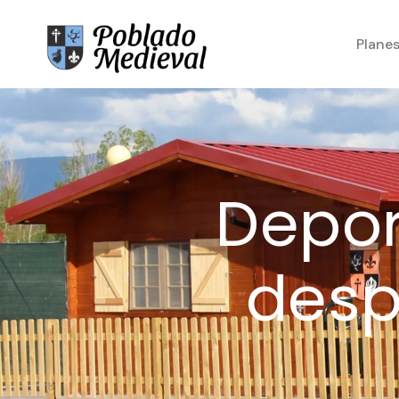
Plane
Depor
desp