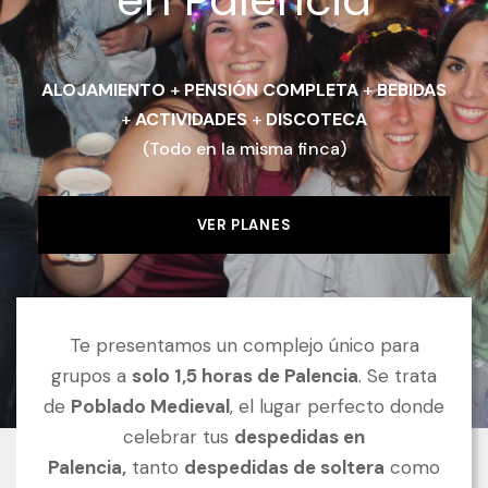
en Palencia
ALOJAMIENTO
+
PENSIÓN COMPLETA
+
BEBIDAS
+
ACTIVIDADES
+
DISCOTECA
(Todo en la misma finca)
VER PLANES
Te presentamos un complejo único para
grupos a
solo 1,5 horas de Palencia
. Se trata
de
Poblado Medieval
, el lugar perfecto donde
celebrar tus
despedidas en
Palencia,
tanto
despedidas de soltera
como