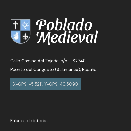
Calle Camino del Tejado, s/n – 37748
Puente del Congosto (Salamanca), España
X-GPS: -5.5211, Y-GPS: 40.5090
Enlaces de interés