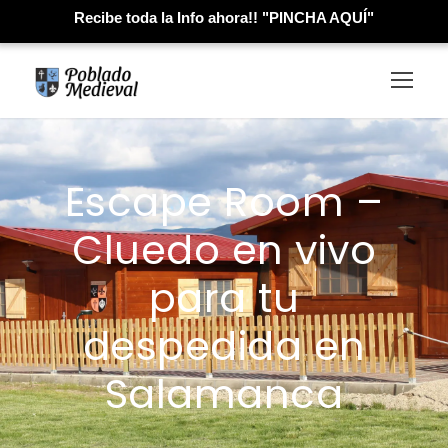
Recibe toda la Info ahora!! "PINCHA AQUÍ"
Escape Room –
Cluedo en vivo
para tu
despedida en
Salamanca