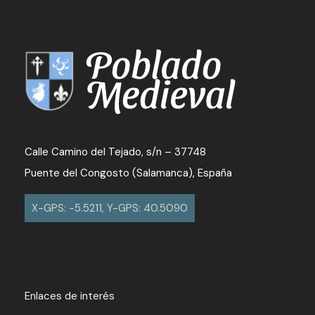
Calle Camino del Tejado, s/n – 37748
Puente del Congosto (Salamanca), España
X-GPS: -5.5211, Y-GPS: 40.5090
Enlaces de interés