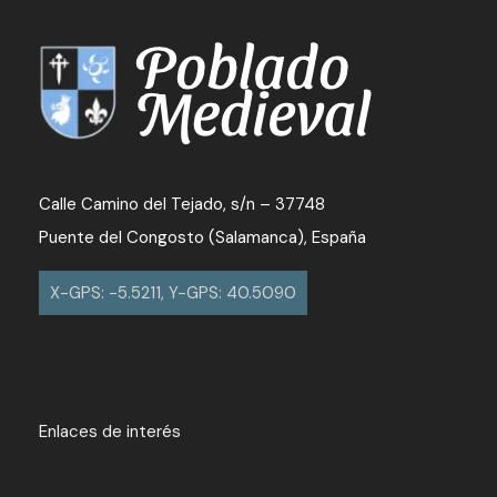
Calle Camino del Tejado, s/n – 37748
Puente del Congosto (Salamanca), España
X-GPS: -5.5211, Y-GPS: 40.5090
Enlaces de interés