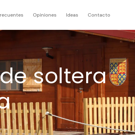
frecuentes
Opiniones
Ideas
Contacto
de soltera
a