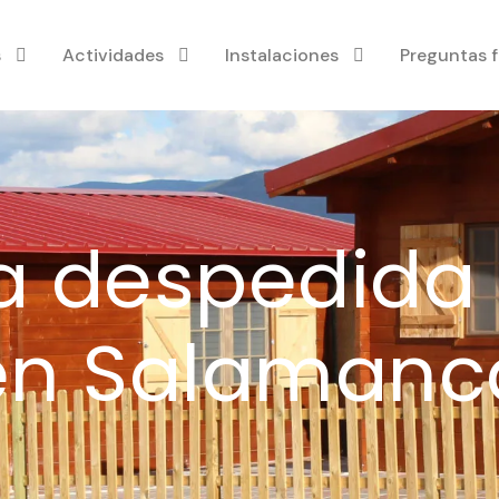
s
Actividades
Instalaciones
Preguntas 
 despedida 
en Salamanc