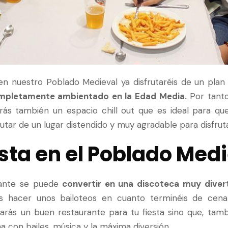
en nuestro Poblado Medieval ya disfrutaréis de un plan 
ompletamente ambientado en la Edad Media.
Por tanto,
rás también un espacio chill out que es ideal para que
rutar de un lugar distendido y muy agradable para disfrut
sta en el Poblado Med
ante se puede
convertir en una discoteca muy diver
s hacer unos bailoteos en cuanto terminéis de cenar
arás un buen restaurante para tu fiesta sino que, tam
a con bailes, música y la máxima diversión.