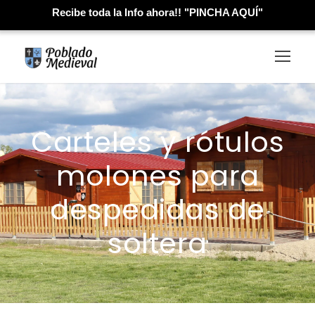
Recibe toda la Info ahora!! "PINCHA AQUÍ"
Carteles y rótulos
molones para
despedidas de
soltera